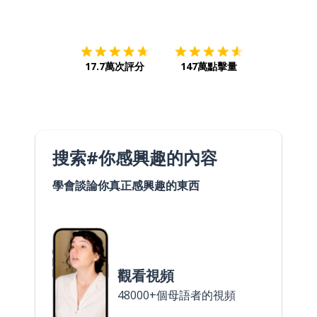
下載App
App Store
下載
Google
17.7萬次評分
147萬點擊量
搜索#你感興趣的內容
學會談論你真正感興趣的東西
觀看視頻
48000+個母語者的視頻