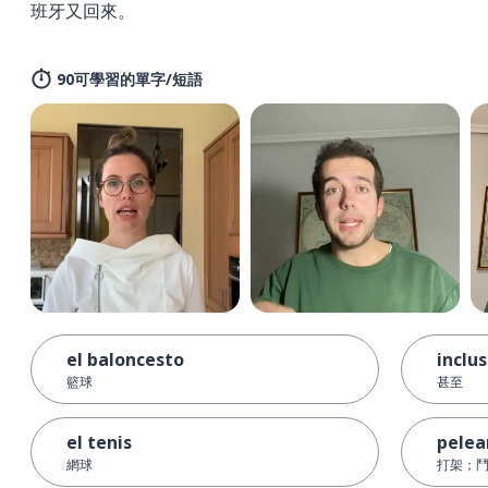
班牙又回來。
90可學習的單字/短語
el baloncesto
inclu
籃球
甚至
el tenis
pelea
網球
打架；