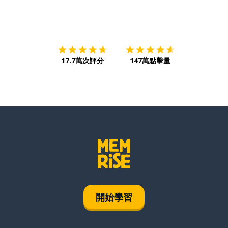
下載App
App Store
下載
Google
17.7萬次評分
147萬點擊量
開始學習