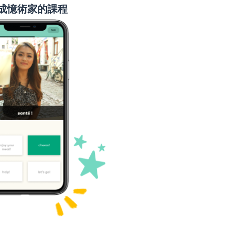
成憶術家的課程
鬼魂
歌劇
原因；目的
地點
動作；行動
功能；職責
你有
記錄；指出