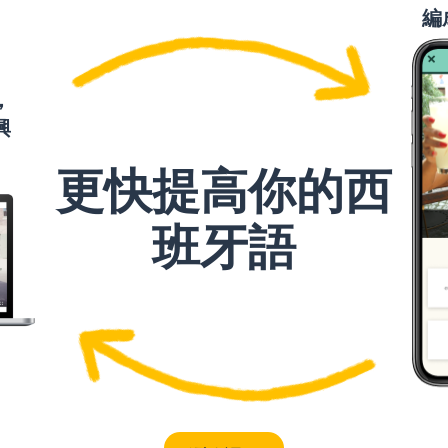
編
el fantasma
la ópera
，
興
el motivo
更快提高你的西
el sitio
班牙語
la acción
la función
tienes
apuntar