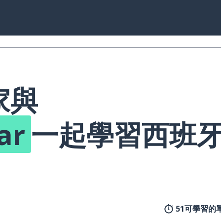
家與
ar
一起學習西班
51可學習的