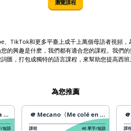
瀏覽課程
el papel
la caja
tercero
ube、TikTok和更多平臺上成千上萬個母語者視頻
論您的興趣是什麽，我們都有適合您的課程。我們的
la obra
鍵詞匯，打包成獨特的語言課程，來幫助您提高西班
el consejo
rápidamente
為您推薦
inglés
a〉
Mecano〈Me colé en una fiesta〉
la búsqueda
/短語
課程
40
單字/短語
課