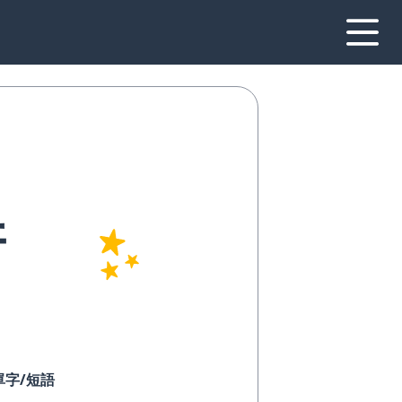
牙
單字/短語