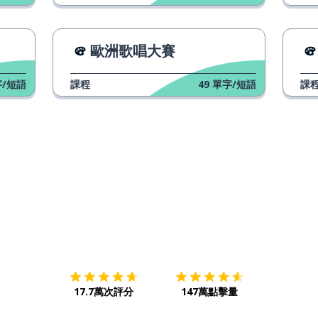
las deportivas
歐洲歌唱大賽
llegar
/短語
課程
49
單字/短語
課
el proceso
la página
el servicio
la atención
下載App
App Store
下載
Google
pagar
17.7萬次評分
147萬點擊量
la moneda