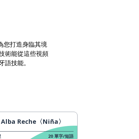
紙；角色
盒子；箱子
第三
，為您打造身臨其境
技術能從這些視頻
作品；戲劇
牙語技能。
建議
迅速地
英語
Alba Reche〈Niña〉
搜尋
程
20
單字/短語