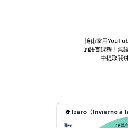
憶術家用YouT
的語言課程！無
中提取關
Izaro〈Invierno a la vist
課程
49
單字