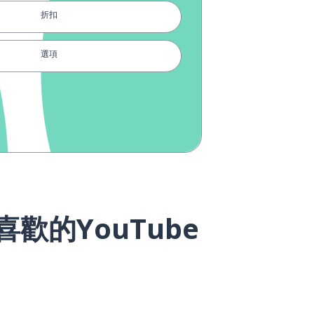
折扣
選項
同樣的；無變化的
隊伍
外表
最好的
的YouTube
國王
獅子