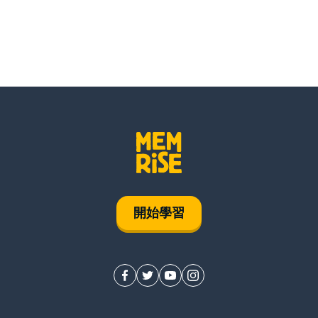
local
la reserva
inmediatamen
la compra
la taquilla
開始學習
el teatro
entrar
sacar