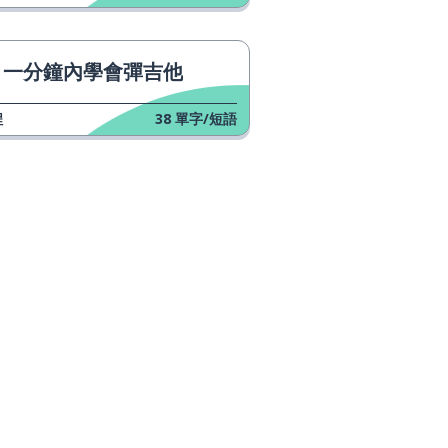
運動鞋
一分鐘內學會彈吉他
到達
程
38
單字/短語
過程
頁；頁面
服務
注意力
 Play
支付
硬幣