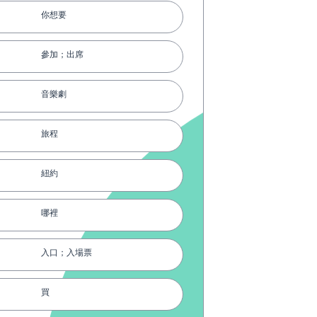
你想要
參加；出席
音樂劇
旅程
紐約
哪裡
入口；入場票
買