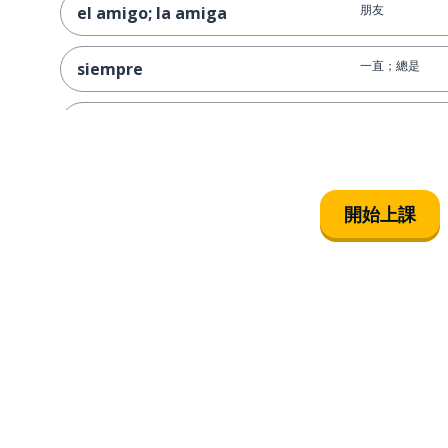
朋友
el amigo; la amiga
一直；總是
siempre
例如
por ejemplo
例子
el ejemplo
開始上課
太陽
el sol
找到
encontrar
同樣的；... 自己
mismo
第四
cuarto