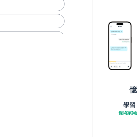
憶
學習
憶術家詞