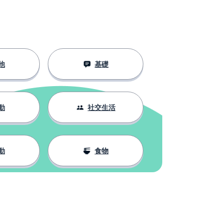
他
基礎
動
社交生活
動
食物