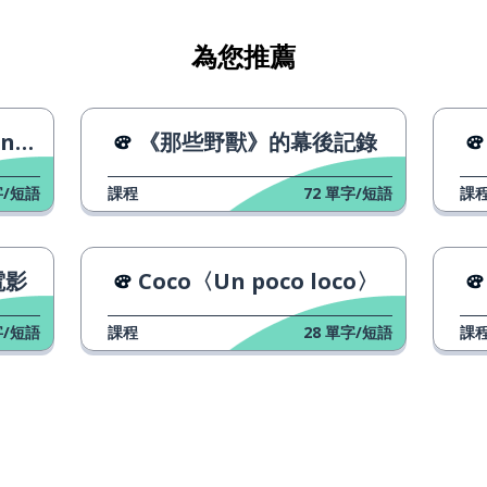
為您推薦
o〉
《那些野獸》的幕後記錄
/短語
課程
72
單字/短語
課
電影
Coco〈Un poco loco〉
/短語
課程
28
單字/短語
課