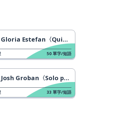
Gloria Estefan〈Quimbara〉
程
50
單字/短語
Josh Groban〈Solo por Ti〉
程
33
單字/短語