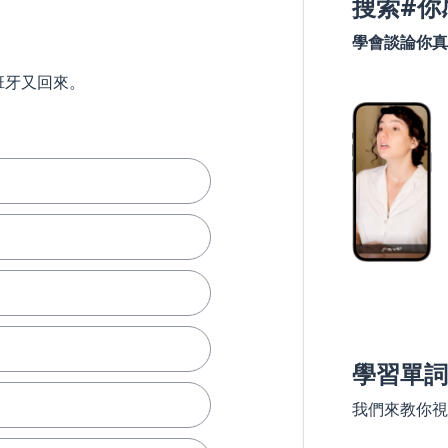
搜索#你
學會談論你真
班牙又回來。
學習單詞
我們來教你視