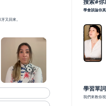
搜索#你
學會談論你真
班牙又回來。
學習單詞
我們來教你視