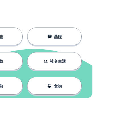
他
基礎
動
社交生活
動
食物