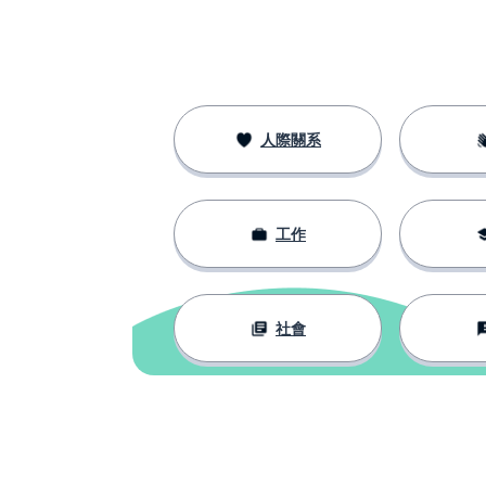
la voz
知道
saber
說謊
mentir
人際關系
我不在乎（俗語
me la pela
工作
狼
el lobo
兇猛的
feroz
社會
壞的；錯的
mal
思考；考慮
pensar
逮捕；點燃