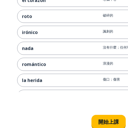
el corazón
破碎的
roto
諷刺的
irónico
沒有什麼；任何
nada
浪漫的
romántico
傷口；傷害
la herida
二
dos
聽起來；作響
sonar
開始上課
悲劇的；悲慘的