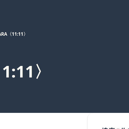
ARA〈11:11〉
1:11〉