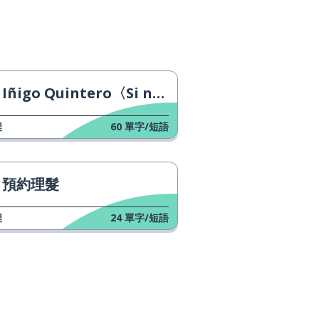
Iñigo Quintero〈Si no estás〉
程
60
單字/短語
預約理髮
程
24
單字/短語