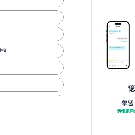
事物
憶
學習
憶術家詞