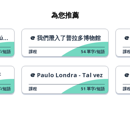
為您推薦
o〉
我們潛入了普拉多博物館
/短語
課程
54
單字/短語
課
好
Paulo Londra - Tal vez
/短語
課程
51
單字/短語
課