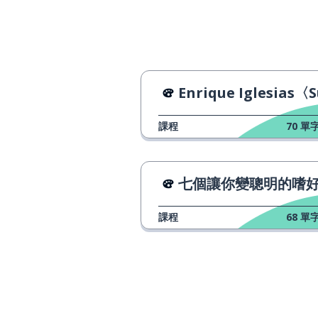
fuera
跳；跳過
saltar
晚上；深夜
la noche
Enrique Iglesias〈Súbeme la radi
來
venir
課程
70
單字
給
dar
七個讓你變聰明的嗜
原因；道理
la razón
課程
68
單字
想要
querer
改變
cambiar
聲音；嗓音