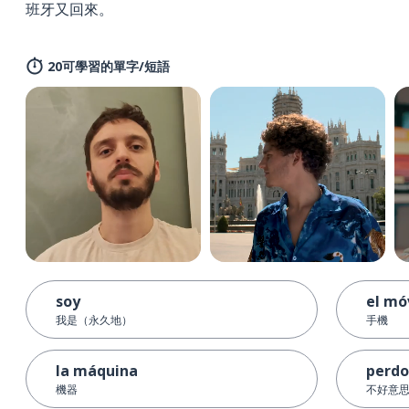
班牙又回來。
20可學習的單字/短語
soy
el mó
我是（永久地）
手機
la máquina
perd
機器
不好意