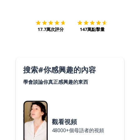
下載App
App Store
下載
Google
17.7萬次評分
147萬點擊量
搜索#你感興趣的內容
學會談論你真正感興趣的東西
觀看視頻
48000+個母語者的視頻