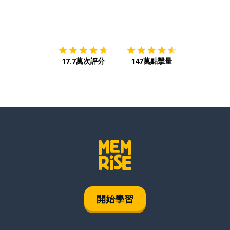
下載App
App Store
下載
Google
17.7萬次評分
147萬點擊量
開始學習