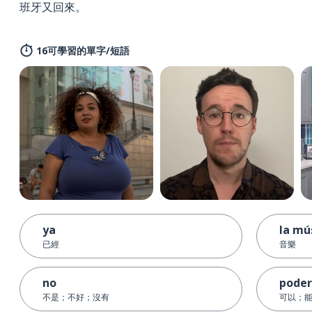
班牙又回來。
16可學習的單字/短語
ya
la mú
已經
音樂
no
poder
不是；不好；沒有
可以；