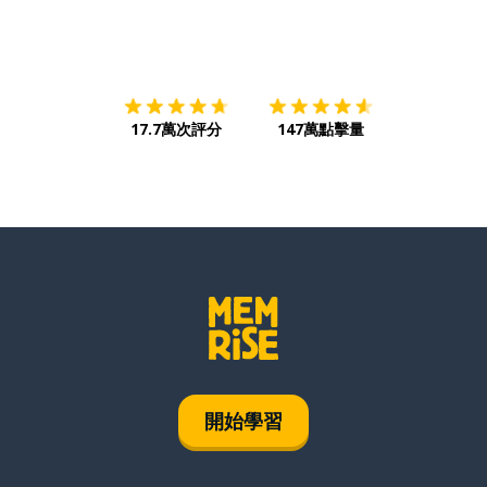
下載App
App Store
下載
Google
17.7萬次評分
147萬點擊量
開始學習