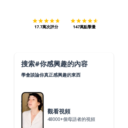
下載App
App Store
下載
Google
17.7萬次評分
147萬點擊量
搜索#你感興趣的內容
學會談論你真正感興趣的東西
觀看視頻
48000+個母語者的視頻