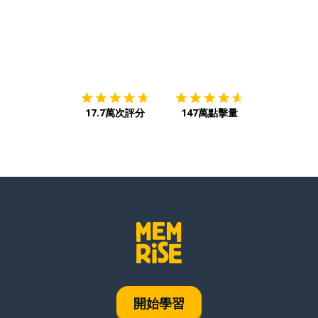
下載App
App Store
下載
Google
17.7萬次評分
147萬點擊量
開始學習