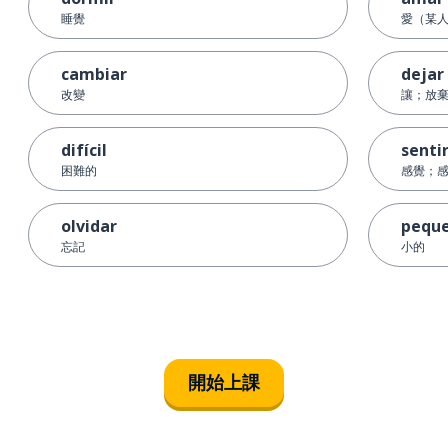
睡覺
愛（某
cambiar
dejar
改變
讓；放
difícil
senti
困難的
感覺；
olvidar
pequ
忘記
小的
開始上課