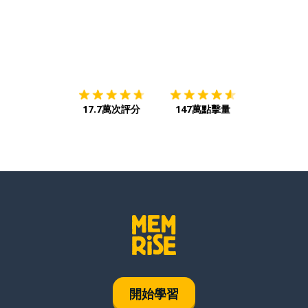
下載App
App Store
下載
Google
17.7萬次評分
147萬點擊量
開始學習