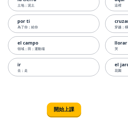
土地；泥土
這裡
por ti
cruza
為了你；給你
穿越；
el campo
llorar
領域；田；運動場
哭
ir
el jar
去；走
花園
開始上課