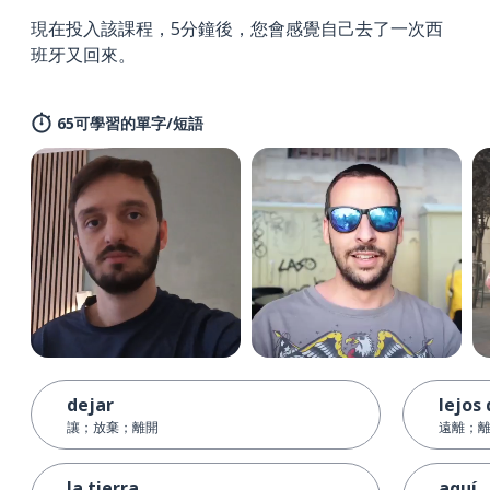
現在投入該課程，5分鐘後，您會感覺自己去了一次西
班牙又回來。
65可學習的單字/短語
dejar
lejos
讓；放棄；離開
遠離；離
la tierra
aquí