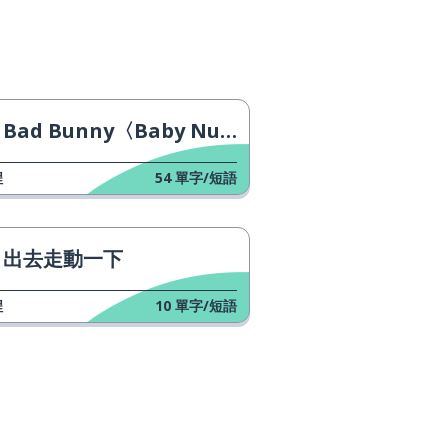
Bad Bunny〈Baby Nueva〉
程
54
單字/短語
出去走動一下
程
10
單字/短語