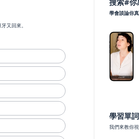
搜索#你
學會談論你真
班牙又回來。
學習單詞
我們來教你視