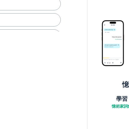
憶
學習
憶術家詞