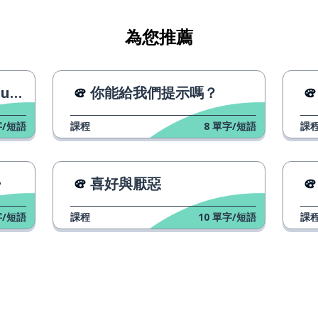
為您推薦
a〉
你能給我們提示嗎？
/短語
課程
8
單字/短語
課
a〉
喜好與厭惡
/短語
課程
10
單字/短語
課