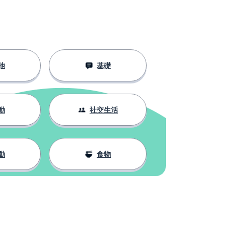
他
基礎
動
社交生活
動
食物