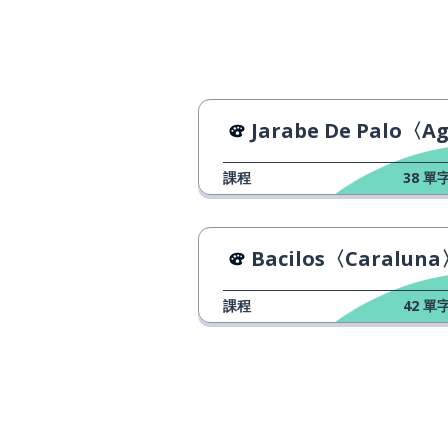
溺水
ahogarse
愛
el amor
希望
el deseo
Jarabe De Palo〈Agu
課程
38
單字
給
dar
說；告訴；聲稱
decir
Bacilos〈Caralun
寶藏
el tesoro
課程
42
單字
足夠
bastar
看
mirar