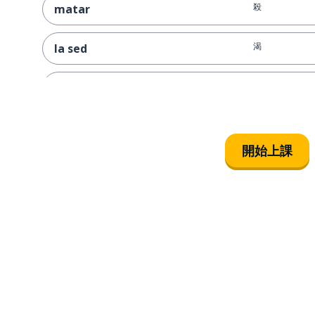
殺
matar
渴
la sed
城堡
el castillo
塔
la torre
開始上課
劍
la espada
保管；儲存
guardar
水量；財富
el caudal
空氣
el aire