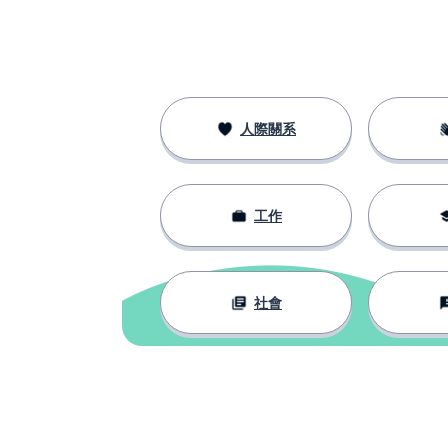
你的
tuyo
人際關系
工作
社會