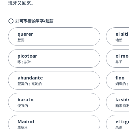
班牙又回來。
23可學習的單字/短語
querer
el sit
想要
地點
picotear
el mo
啄；試吃
鼻子
abundante
fino
豐富的；充足的
細緻的
barato
la sid
便宜的
蘋果酒
Madrid
el tig
馬德里
老虎