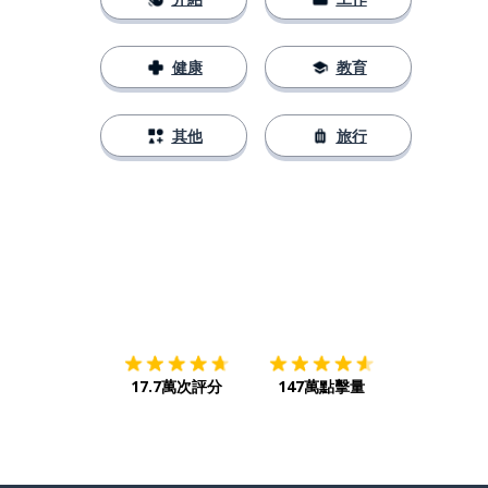
健康
教育
其他
旅行
下載App
App Store
下載
Google
17.7萬次評分
147萬點擊量