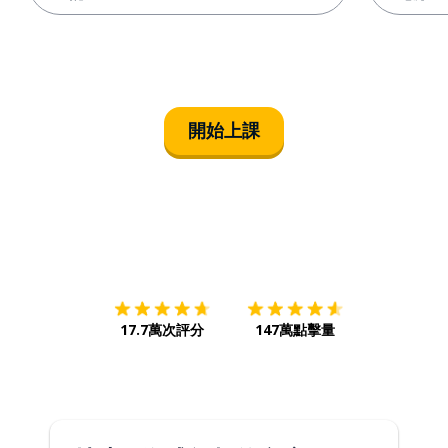
開始上課
下載App
App Store
下載
Google
17.7萬次評分
147萬點擊量