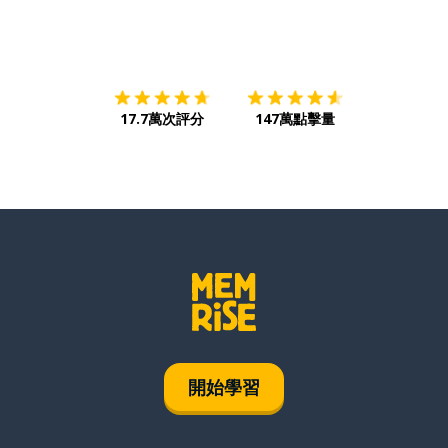
下載App
App Store
下載
Google
17.7萬次評分
147萬點擊量
開始學習