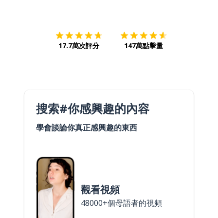
下載App
App Store
下載
Google
17.7萬次評分
147萬點擊量
搜索#你感興趣的內容
學會談論你真正感興趣的東西
觀看視頻
48000+個母語者的視頻