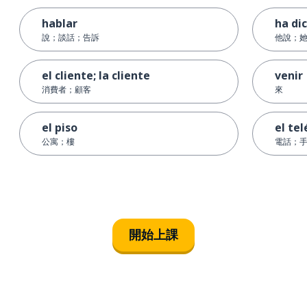
hablar
ha di
說；談話；告訴
他說；
el cliente; la cliente
venir
消費者；顧客
來
el piso
el te
公寓；樓
電話；
開始上課