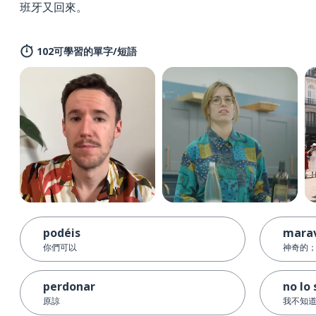
班牙又回來。
102可學習的單字/短語
podéis
marav
你們可以
神奇的
perdonar
no lo 
原諒
我不知