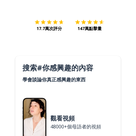
下載App
App Store
下載
Google
17.7萬次評分
147萬點擊量
搜索#你感興趣的內容
學會談論你真正感興趣的東西
觀看視頻
48000+個母語者的視頻