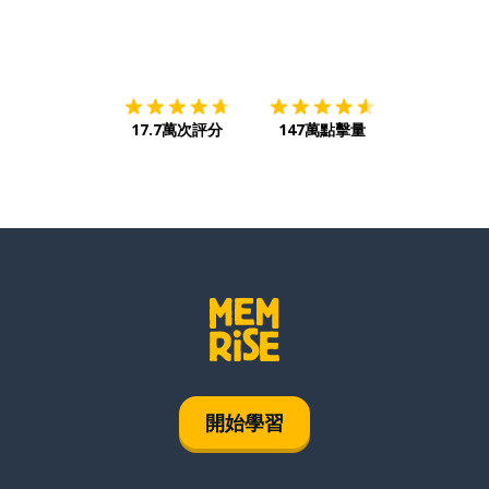
下載App
App Store
下載
Google
17.7萬次評分
147萬點擊量
開始學習