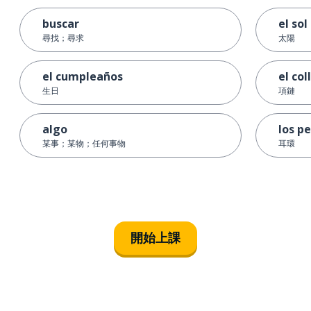
buscar
el sol
尋找；尋求
太陽
el cumpleaños
el col
生日
項鏈
algo
los p
某事；某物；任何事物
耳環
開始上課