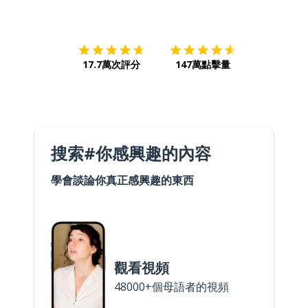
下載App
App Store
下載
Google
17.7萬次評分
147萬點擊量
搜索#你感興趣的內容
學會談論你真正感興趣的東西
觀看視頻
48000+個母語者的視頻