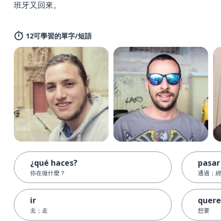
班牙又回來。
12可學習的單字/短語
¿qué haces?
pasar
你在做什麼？
通過；
ir
quere
去；走
想要