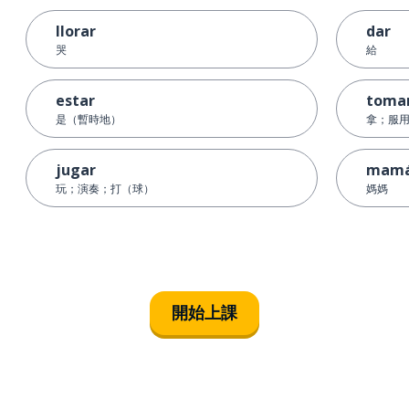
llorar
dar
哭
給
estar
toma
是（暫時地）
拿；服
jugar
mam
玩；演奏；打（球）
媽媽
開始上課