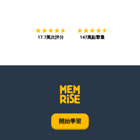
下載App
App Store
下載
Google
17.7萬次評分
147萬點擊量
開始學習