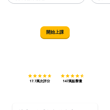
開始上課
下載App
App Store
下載
Google
17.7萬次評分
147萬點擊量