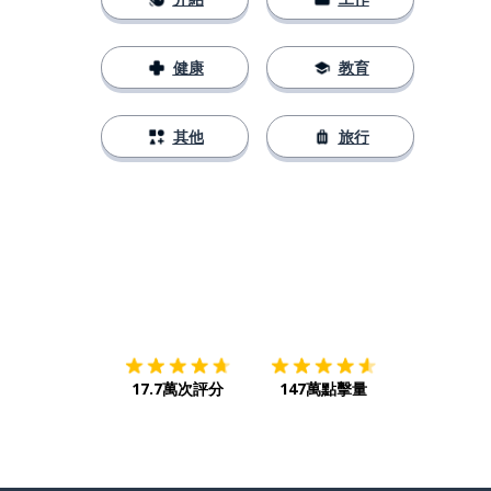
健康
教育
其他
旅行
下載App
App Store
下載
Google
17.7萬次評分
147萬點擊量