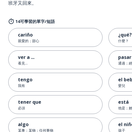
班牙又回來。
14可學習的單字/短語
cariño
¿qué?
親愛的；甜心
什麼？
ver a ...
pasar
看見...
通過；
tengo
el be
我有
嬰兒
tener que
está
必須
他是；
algo
el niñ
某事；某物；任何事物
孩子