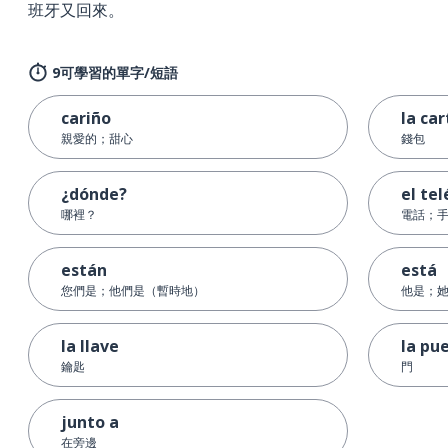
班牙又回來。
9可學習的單字/短語
cariño
la ca
親愛的；甜心
錢包
¿dónde?
el te
哪裡？
電話；
están
está
您們是；他們是（暫時地）
他是；
la llave
la pu
鑰匙
門
junto a
在旁邊