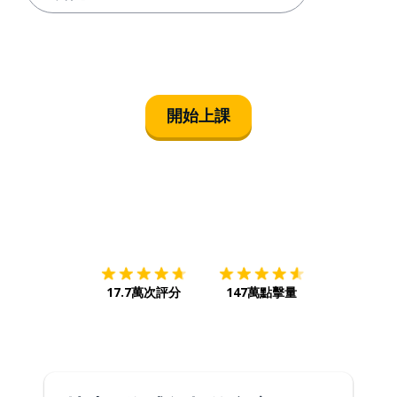
開始上課
下載App
App Store
下載
Google
17.7萬次評分
147萬點擊量