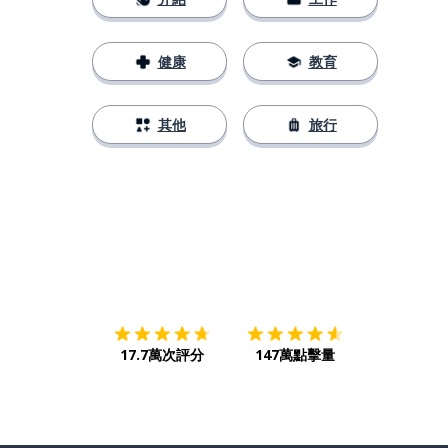
健康
教育
其他
旅行
下載App
App Store
下載
Google
17.7萬次評分
147萬點擊量