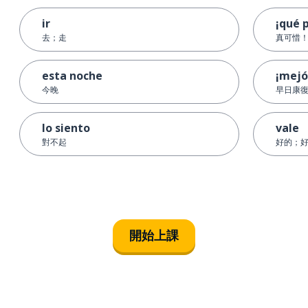
ir
¡qué 
去；走
真可惜
esta noche
¡mejó
今晚
早日康
lo siento
vale
對不起
好的；
開始上課