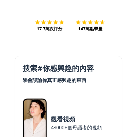
下載App
App Store
下載
Google
17.7萬次評分
147萬點擊量
搜索#你感興趣的內容
學會談論你真正感興趣的東西
觀看視頻
48000+個母語者的視頻