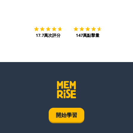
下載App
App Store
下載
Google
17.7萬次評分
147萬點擊量
開始學習