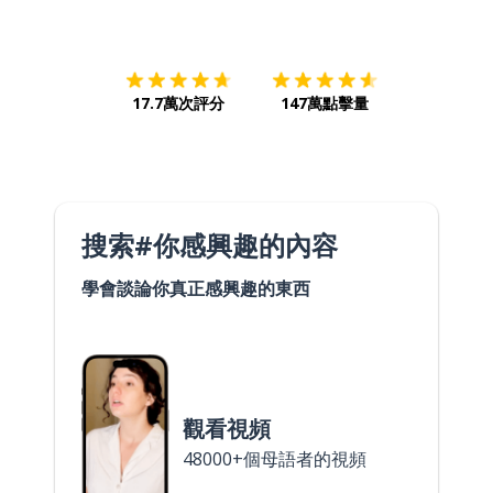
下載App
App Store
下載
Google
17.7萬次評分
147萬點擊量
搜索#你感興趣的內容
學會談論你真正感興趣的東西
觀看視頻
48000+個母語者的視頻