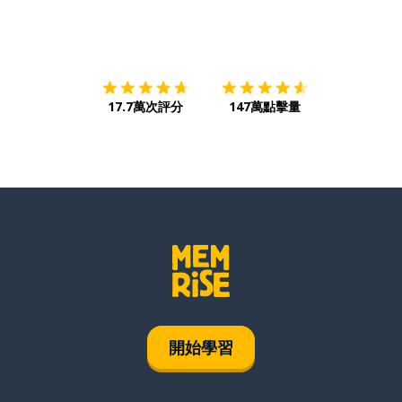
下載App
App Store
下載
Google
17.7萬次評分
147萬點擊量
開始學習