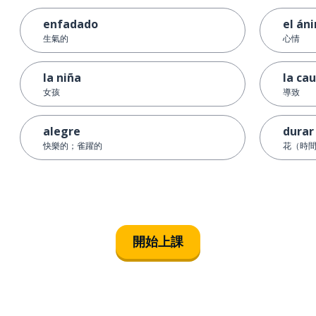
enfadado
el án
生氣的
心情
la niña
la ca
女孩
導致
alegre
durar
快樂的；雀躍的
花（時
開始上課