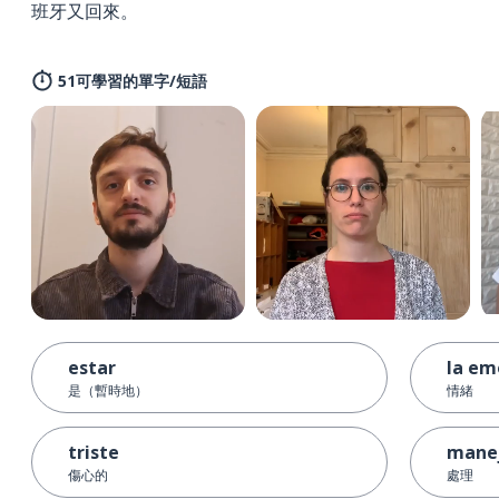
班牙又回來。
51可學習的單字/短語
estar
la em
是（暫時地）
情緒
triste
mane
傷心的
處理