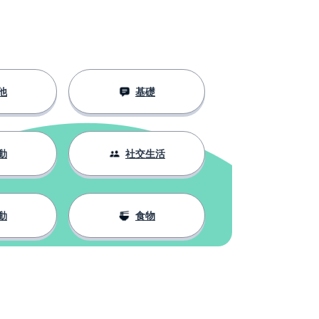
他
基礎
動
社交生活
動
食物