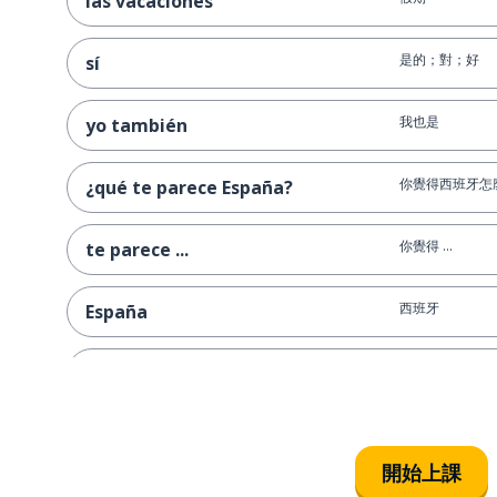
las vacaciones
是的；對；好
sí
我也是
yo también
你覺得西班牙怎
¿qué te parece España?
你覺得 ...
te parece ...
西班牙
España
我愛（某事物）
me encanta
這個
este; esta
開始上課
國家