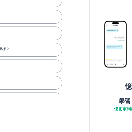
麼樣？
憶
學習
憶術家詞