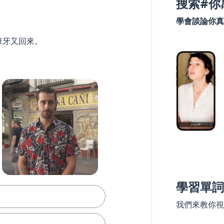
搜索#你
學會談論你真
班牙又回來。
學習單詞
我們來教你視