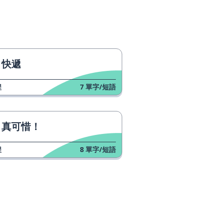
快遞
程
7
單字/短語
真可惜！
程
8
單字/短語