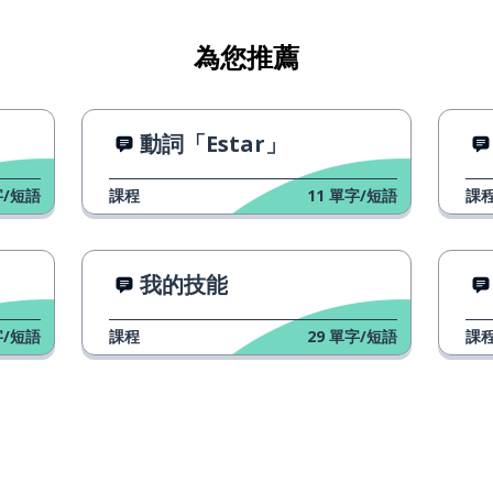
為您推薦
動詞「Estar」
/短語
課程
11
單字/短語
課
我的技能
/短語
課程
29
單字/短語
課