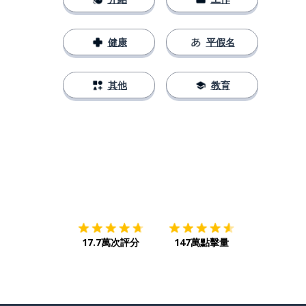
健康
平假名
其他
教育
下載App
App Store
下載
Google
17.7萬次評分
147萬點擊量