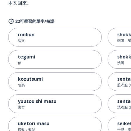
本又回來。
22可學習的單字/短語
ronbun
shokk
論文
碗碟﹔
tegami
shokk
信
洗碗
kozutsumi
sent
包裹
脏衣服 (
yuusou shi masu
senta
郵寄
洗衣服 (
uketori masu
seike
接收﹔收到
干淨﹔