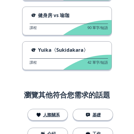
健身房 vs 瑜珈
課程
90
單字/短語
Yuika〈Sukidakara〉
課程
42
單字/短語
瀏覽其他符合您需求的話題
人際關系
基礎
介紹
工作