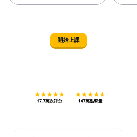
開始上課
下載App
App Store
下載
Google
17.7萬次評分
147萬點擊量