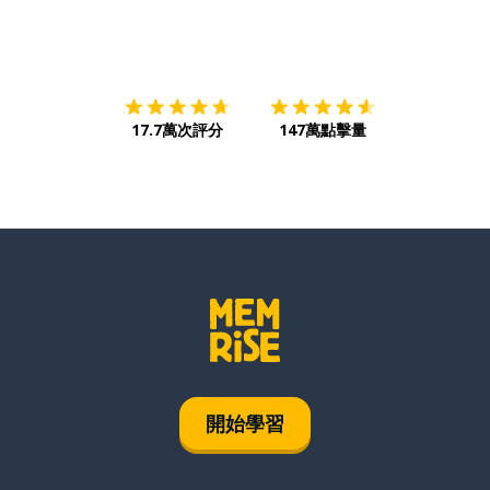
下載App
App Store
下載
Google
17.7萬次評分
147萬點擊量
開始學習