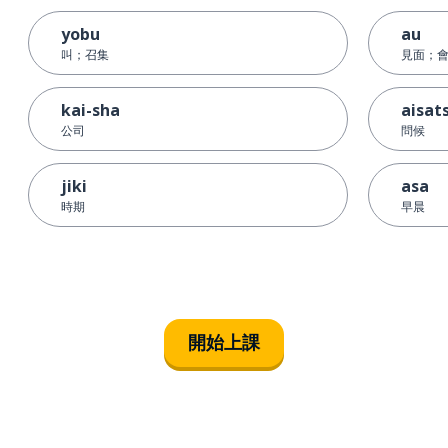
yobu
au
叫；召集
見面；
kai-sha
aisat
公司
問候
jiki
asa
時期
早晨
開始上課