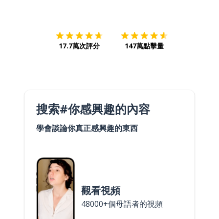
下載App
App Store
下載
Google
17.7萬次評分
147萬點擊量
搜索#你感興趣的內容
學會談論你真正感興趣的東西
觀看視頻
48000+個母語者的視頻