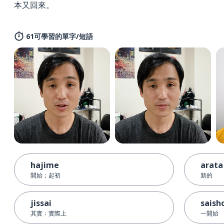
本又回來。
61可學習的單字/短語
hajime
arata
開始；起初
新的
jissai
saish
其實﹔實際上
一開始