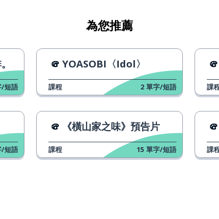
為您推薦
啡。
YOASOBI〈Idol〉
/短語
課程
2
單字/短語
課
《橫山家之味》預告片
/短語
課程
15
單字/短語
課