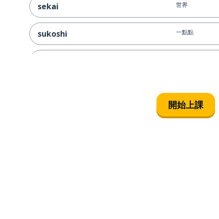
世界
sekai
一點點
sukoshi
喉嚨
nodo
腳；腿
ashi
開始上課
拿；取得
toru
一個人；獨自
hitori
玩
asobu
真的﹔真實的
hontō