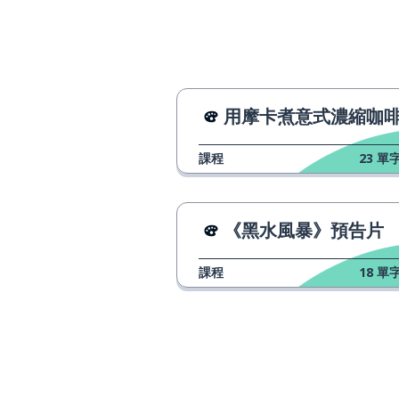
用摩卡煮意式濃縮咖
課程
23
單字
《黑水風暴》預告片
課程
18
單字