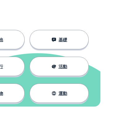
他
基礎
行
活動
物
運動