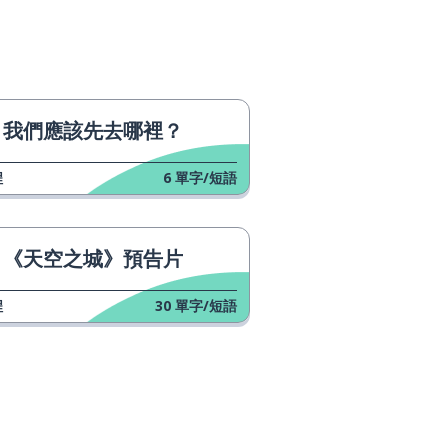
我們應該先去哪裡？
程
6
單字/短語
《天空之城》預告片
程
30
單字/短語