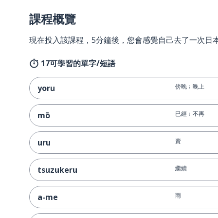
課程概覽
現在投入該課程，5分鐘後，您會感覺自己去了一次日
17可學習的單字/短語
傍晚﹔晚上
yoru
已經﹔不再
mō
賣
uru
繼續
tsuzukeru
雨
a-me