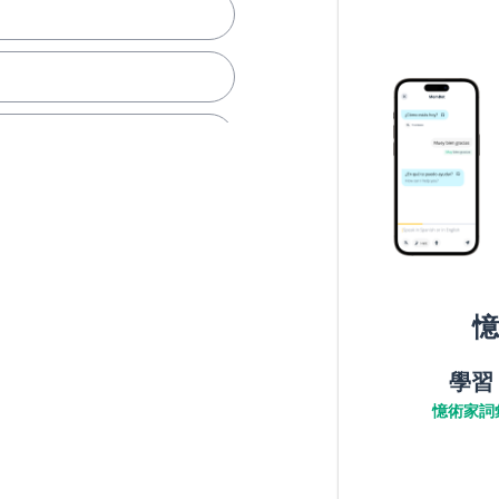
憶
學習
憶術家詞