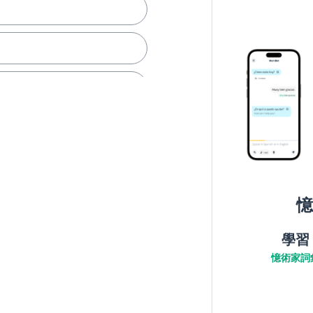
憶
學習
憶術家詞