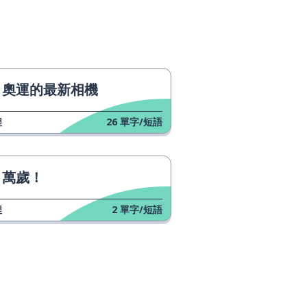
奧運的最新相機
程
26
單字/短語
萬歲！
程
2
單字/短語