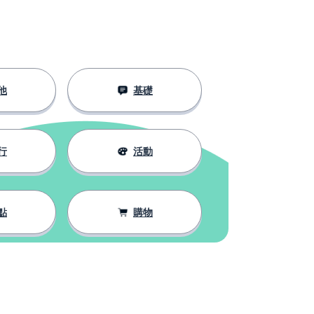
他
基礎
行
活動
點
購物