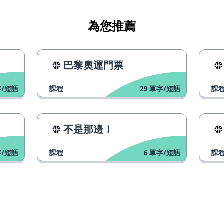
為您推薦
巴黎奧運門票
/短語
課程
29
單字/短語
課
不是那邊！
/短語
課程
6
單字/短語
課