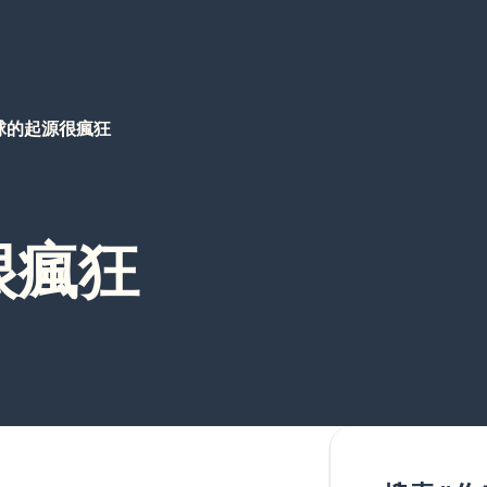
球的起源很瘋狂
很瘋狂