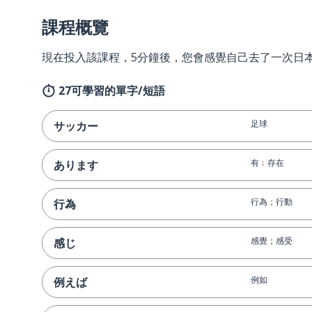
課程概覽
現在投入該課程，5分鐘後，您會感覺自己去了一次日
27可學習的單字/短語
足球
サッカー
有﹔存在
あります
行為；行動
行為
感覺；感受
感じ
例如
例えば