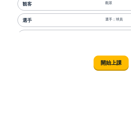
觀眾
観客
選手；球員
選手
進球
ゴール
比賽
試合
開始上課
拿出
出す
什麼都沒有
何もない
讚
いいね
交換
交換する