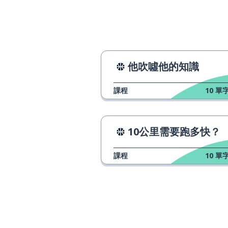
紅牌
レッドカード
黃牌
イエローカード
綠色
グリーン
他吹噓他的知識
課程
10
單字
紳士
紳士
吵鬧的
騒がしい
10公里需要跑多快？
停止；停下
止める
課程
10
單字