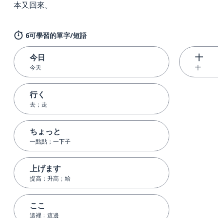
本又回來。
6可學習的單字/短語
今日
十
今天
十
行く
去；走
ちょっと
一點點；一下子
上げます
提高；升高；給
ここ
這裡﹔這邊