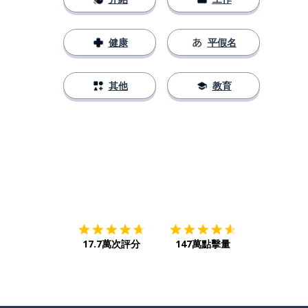
健康
平假名
其他
教育
下載App
App Store
下載
Google
17.7萬次評分
147萬點擊量