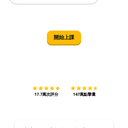
開始上課
下載App
App Store
下載
Google
17.7萬次評分
147萬點擊量