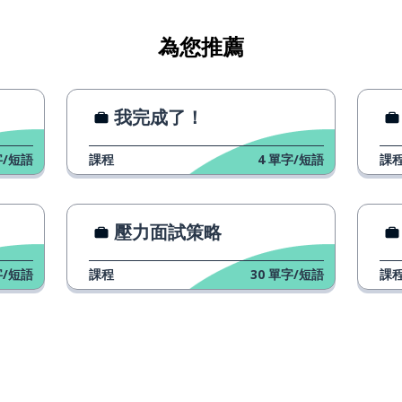
為您推薦
我完成了！
/短語
課程
4
單字/短語
課
壓力面試策略
/短語
課程
30
單字/短語
課