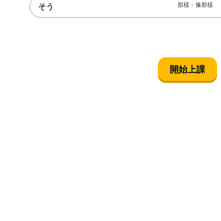
那樣﹔像那樣
そう
開始上課