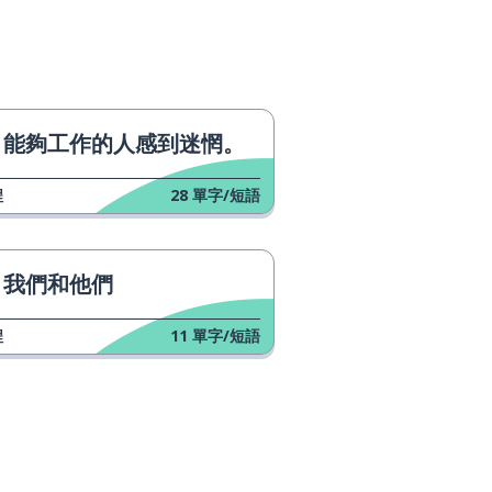
能夠工作的人感到迷惘。
程
28
單字/短語
我們和他們
程
11
單字/短語