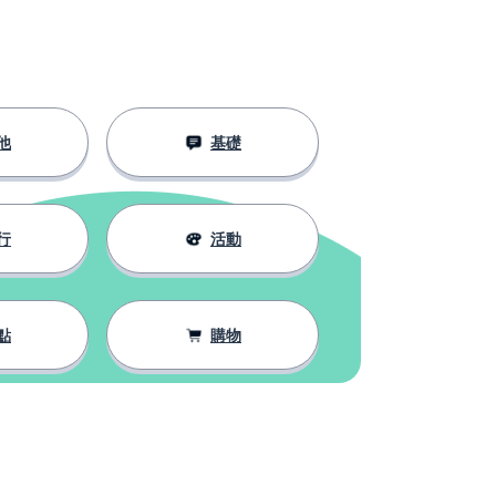
他
基礎
行
活動
點
購物