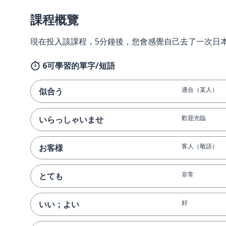
課程概覽
現在投入該課程，5分鐘後，您會感覺自己去了一次日
6可學習的單字/短語
適合（某人）
似合う
歡迎光臨
いらっしゃいませ
客人（敬語）
お客様
非常
とても
好
いい；よい