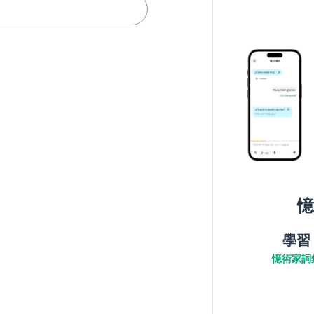
憶
學習
憶術家詞