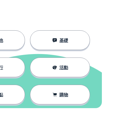
他
基礎
行
活動
點
購物