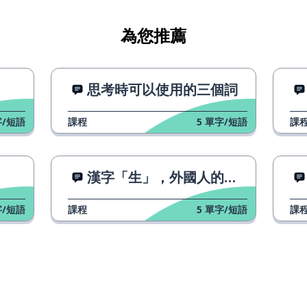
為您推薦
思考時可以使用的三個詞
/短語
課程
5
單字/短語
課
？
漢字「生」，外國人的絕望
/短語
課程
5
單字/短語
課