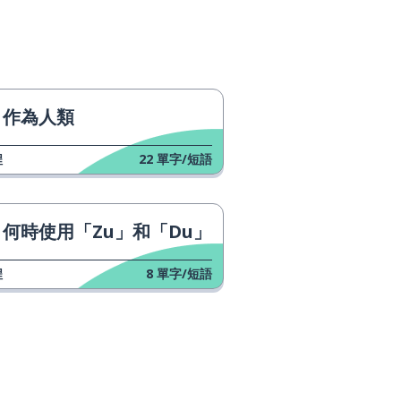
作為人類
程
22
單字/短語
何時使用「Zu」和「Du」
程
8
單字/短語