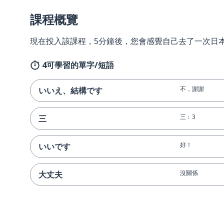
課程概覽
現在投入該課程，5分鐘後，您會感覺自己去了一次日
4可學習的單字/短語
不，謝謝
いいえ、結構です
三﹔3
三
好！
いいです
沒關係
大丈夫