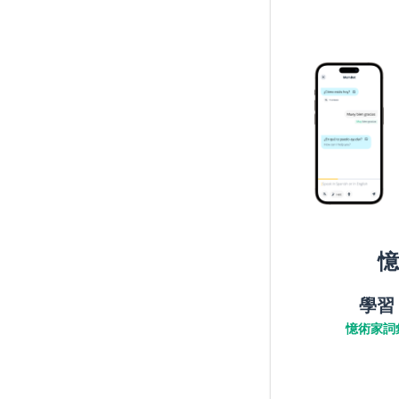
憶
學習
憶術家詞