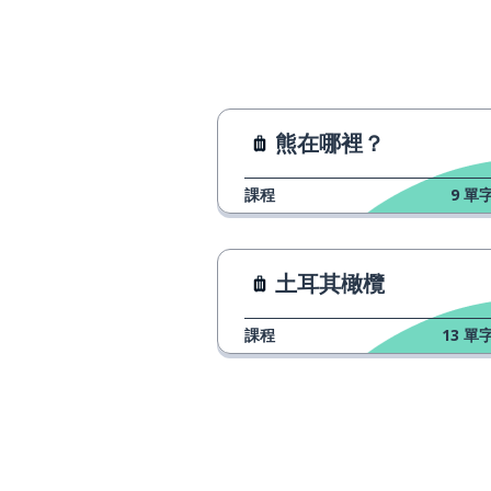
熊在哪裡？
課程
9
單字
土耳其橄欖
課程
13
單字