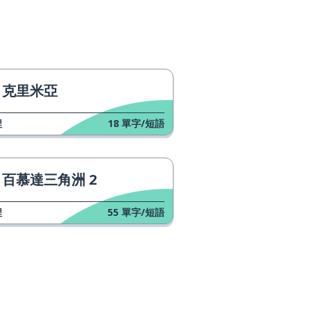
克里米亞
程
18
單字/短語
百慕達三角洲 2
程
55
單字/短語