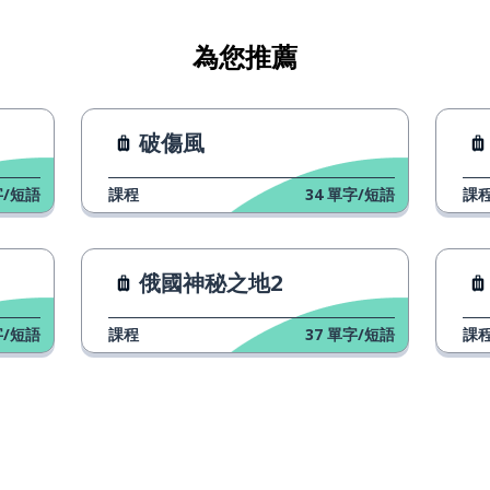
為您推薦
破傷風
/短語
課程
34
單字/短語
課
俄國神秘之地2
/短語
課程
37
單字/短語
課