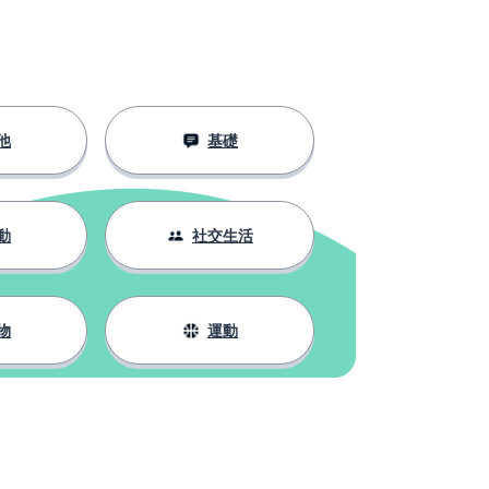
他
基礎
動
社交生活
物
運動