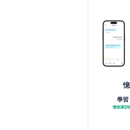
憶
學習
憶術家詞