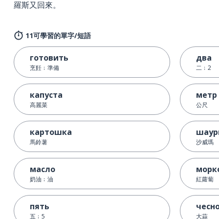
羅斯又回來。
11可學習的單字/短語
готовить
два
烹飪﹔準備
二﹔2
капуста
метр
高麗菜
公尺
картошка
шаур
馬鈴薯
沙威瑪
масло
морк
奶油﹔油
紅蘿蔔
пять
чесн
五﹔5
大蒜