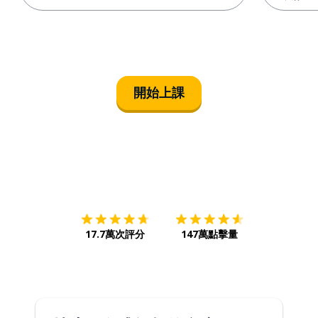
開始上課
下載App
App Store
下載
Google
17.7萬次評分
147萬點擊量