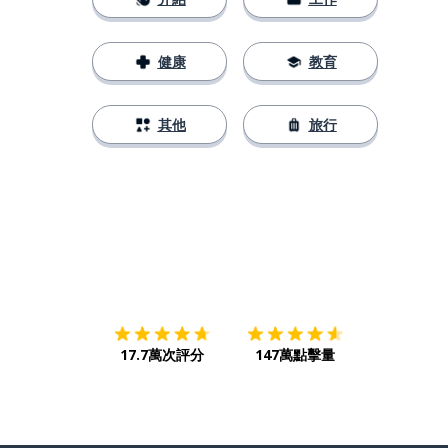
健康
教育
其他
旅行
下載App
App Store
下載
Google
17.7萬次評分
147萬點擊量