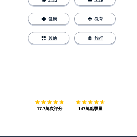
健康
教育
其他
旅行
下載App
App Store
下載
Google
17.7萬次評分
147萬點擊量