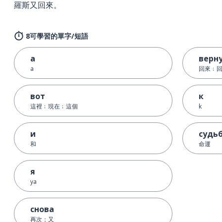
羅斯又回來。
8可學習的單字/短語
а
верн
a
回來﹔
вот
к
這裡﹔現在﹔這個
k
и
судь
和
命運
я
ya
снова
再次；又