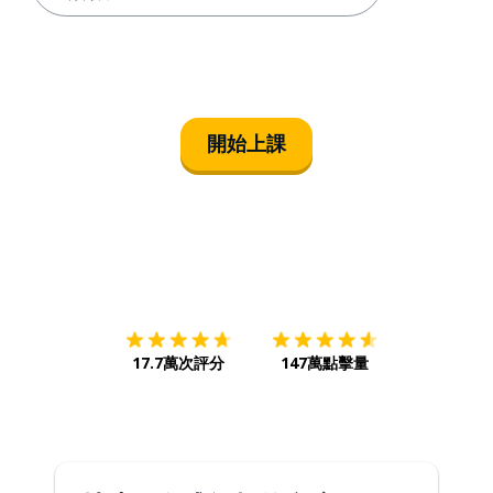
開始上課
下載App
App Store
下載
Google
17.7萬次評分
147萬點擊量