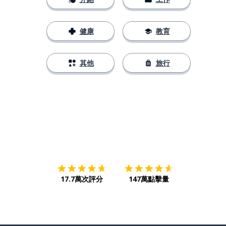
健康
教育
其他
旅行
下載App
App Store
下載
Google
17.7萬次評分
147萬點擊量