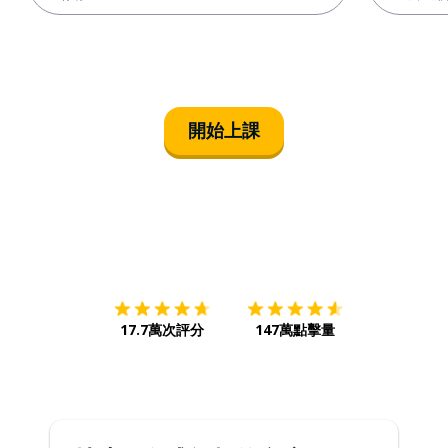
開始上課
下載App
App Store
下載
Google
17.7萬次評分
147萬點擊量