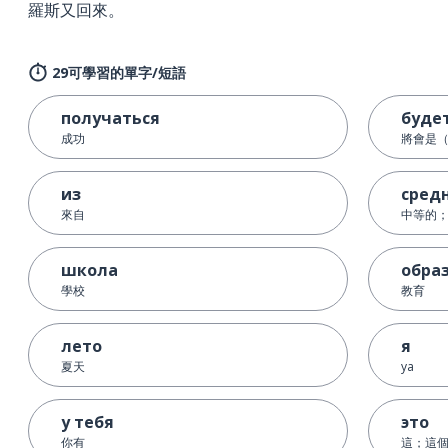
羅斯又回來。
29可學習的單字/短語
получаться
буде
成功
將會是
из
сред
來自
中等的
школа
обра
學校
教育
лето
я
夏天
ya
у тебя
это
你有
這；這