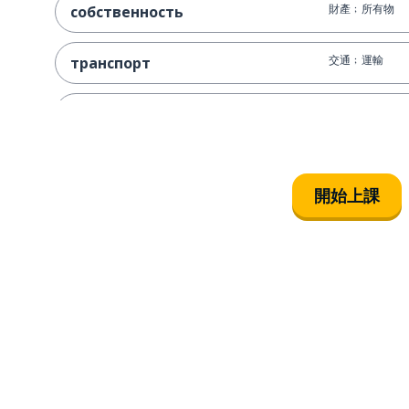
財產﹔所有物
собственность
交通﹔運輸
транспорт
社會保險﹔社會
соцобеспечение
(舉行) 罷工﹔
бастовать
開始上課
能﹔有能力
способный
不能﹔沒有能力
неспособный
當地的﹔本地的
местный
教育性的
образовательный