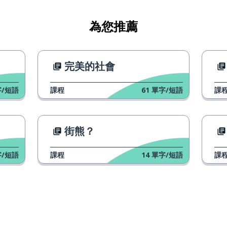
為您推薦
完美的社會
/短語
課程
61
單字/短語
課
街熊？
/短語
課程
14
單字/短語
課