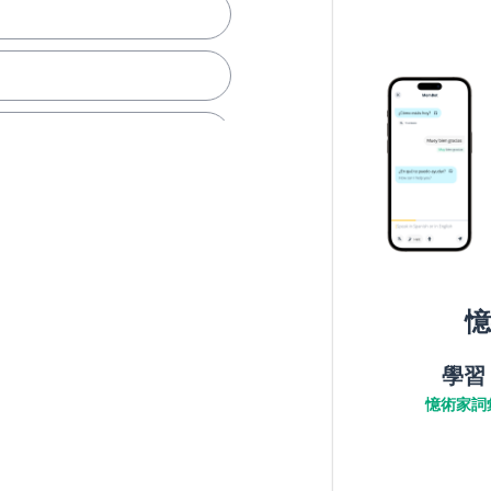
保障
抗議游行
憶
的
學習
憶術家詞