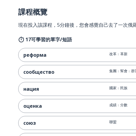
課程概覽
現在投入該課程，5分鐘後，您會感覺自己去了一次俄
17可學習的單字/短語
改革﹔革新
реформа
集團﹔幫會﹔群
сообщество
國家﹔民族
нация
成績﹔分數
оценка
聯盟
союз