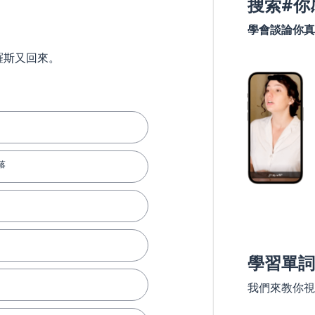
搜索#你
學會談論你真
羅斯又回來。
落
學習單詞
我們來教你視