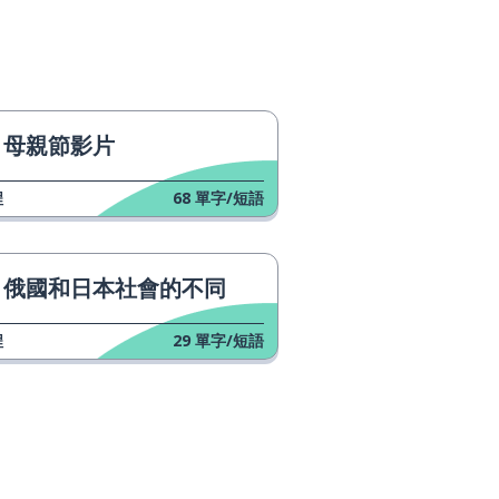
母親節影片
程
68
單字/短語
俄國和日本社會的不同
程
29
單字/短語