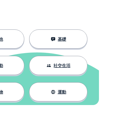
他
基礎
動
社交生活
物
運動