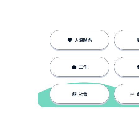
小的
маленький
小貓
котёнок
記錄﹔做筆記
замечать
人際關系
媽媽
мама
工作
主人；大師
хозяин
違反；擾亂
нарушать
社會