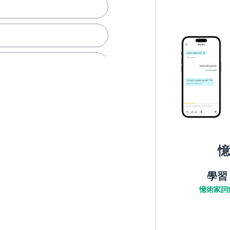
憶
學習
憶術家詞