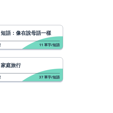
短語：像在說母語一樣
程
11
單字/短語
家庭旅行
程
37
單字/短語