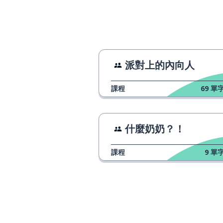
溫柔親切的；深
ласковый
輕易地
легко
生物；動物
существо
派對上的內向人
課程
69
單字
我可以嗎？
можно?
k
к
什麼奶奶？！
好鬥的；具攻擊
агрессивный
課程
9
單字
行為舉止
поведение
有時候
иногда