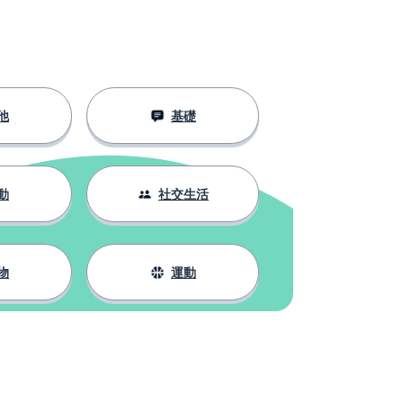
他
基礎
動
社交生活
物
運動