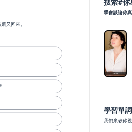
搜索#你
學會談論你真
羅斯又回來。
生
學習單詞
我們來教你視