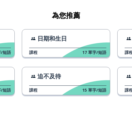
情的
為您推薦
日期和生日
/短語
課程
17
單字/短語
課
迫不及待
性的
/短語
課程
15
單字/短語
課