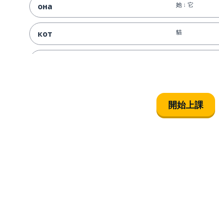
她﹔它
она
貓
кот
其它的﹔另一個
другой
如此﹔那樣
так
開始上課
和
и
動物
животное
也﹔同樣
также
及時﹔在 ... 期間
во время