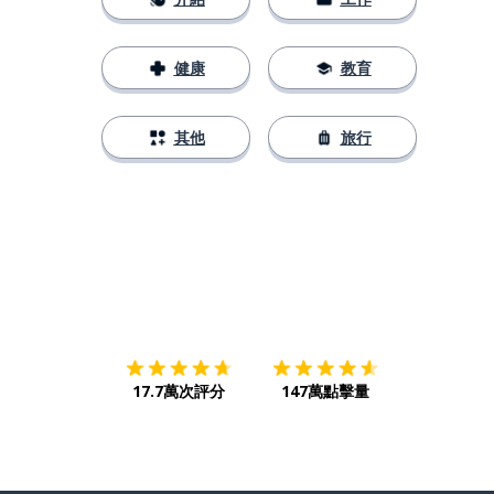
健康
教育
其他
旅行
下載App
App Store
下載
Google
17.7萬次評分
147萬點擊量