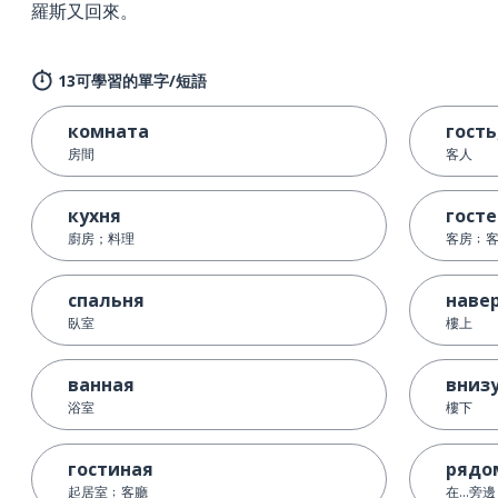
羅斯又回來。
13可學習的單字/短語
комната
гость
房間
客人
кухня
гост
廚房；料理
客房﹔
спальня
наве
臥室
樓上
ванная
вниз
浴室
樓下
гостиная
рядо
起居室﹔客廳
在…旁邊