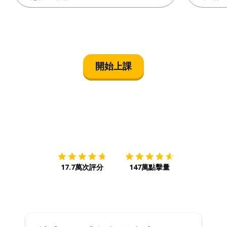
開始上課
下載App
App Store
下載
Google
17.7萬次評分
147萬點擊量