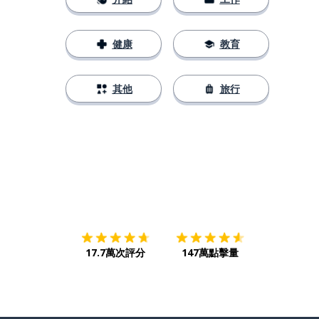
健康
教育
其他
旅行
下載App
App Store
下載
Google
17.7萬次評分
147萬點擊量