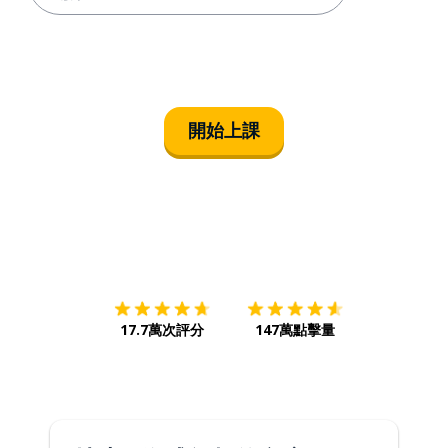
開始上課
下載App
App Store
下載
Google
17.7萬次評分
147萬點擊量