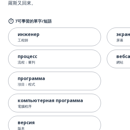
羅斯又回來。
7可學習的單字/短語
инженер
экра
工程師
屏幕
процесс
вебс
流程﹔審判
網站
программа
項目﹔程式
компьютерная программа
電腦程序
версия
版本