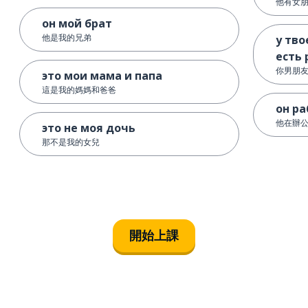
他有女
он мой брат
他是我的兄弟
у тв
есть 
你男朋
это мои мама и папа
這是我的媽媽和爸爸
он ра
他在辦
это не моя дочь
那不是我的女兒
開始上課