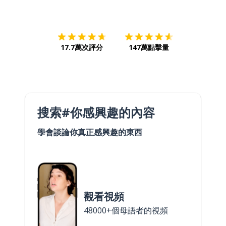
下載App
App Store
下載
Google
17.7萬次評分
147萬點擊量
搜索#你感興趣的內容
學會談論你真正感興趣的東西
觀看視頻
48000+個母語者的視頻