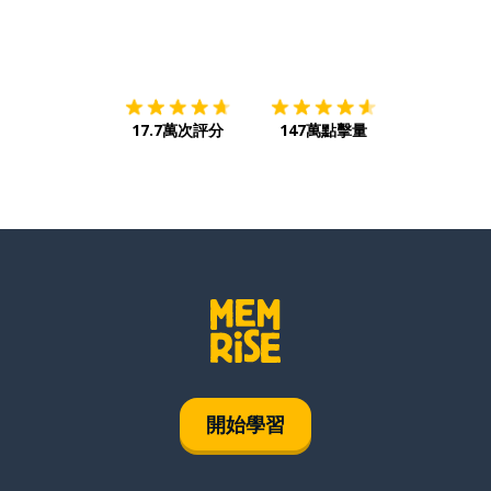
下載App
App Store
下載
Google
17.7萬次評分
147萬點擊量
開始學習