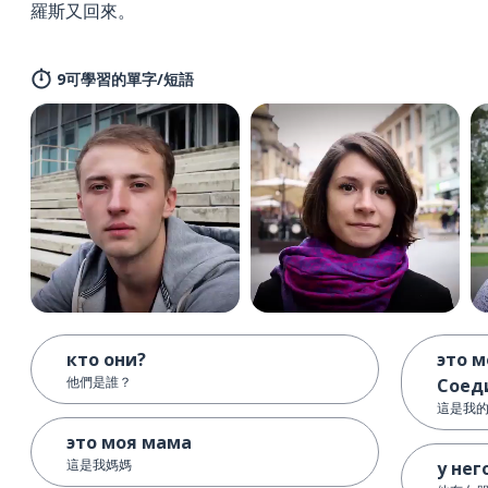
羅斯又回來。
9可學習的單字/短語
кто они?
это м
他們是誰？
Соед
這是我
это моя мама
這是我媽媽
у нег