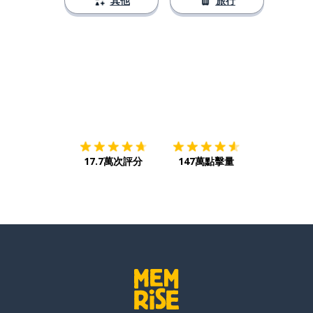
其他
旅行
下載App
App Store
下載
Google
17.7萬次評分
147萬點擊量