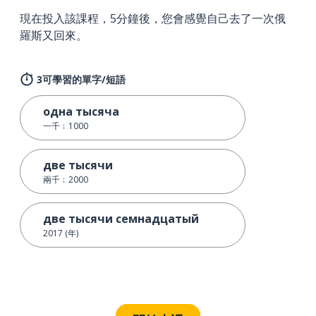
現在投入該課程，5分鐘後，您會感覺自己去了一次俄
羅斯又回來。
3可學習的單字/短語
одна тысяча
一千﹔1000
две тысячи
兩千﹔2000
две тысячи семнадцатый
2017 (年)