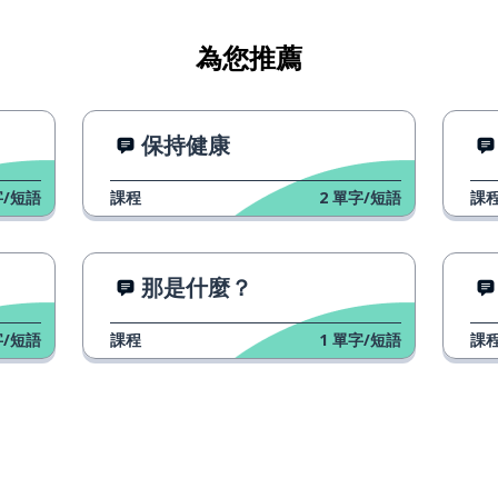
為您推薦
保持健康
/短語
課程
2
單字/短語
課
那是什麼？
/短語
課程
1
單字/短語
課