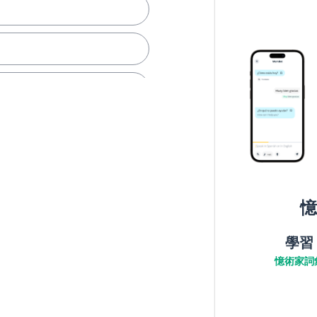
憶
學習
憶術家詞