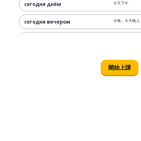
今天下午
сегодня днём
今晚﹔今天晚上
сегодня вечером
明天
завтра
早的
ранний
開始上課
晚的
поздний