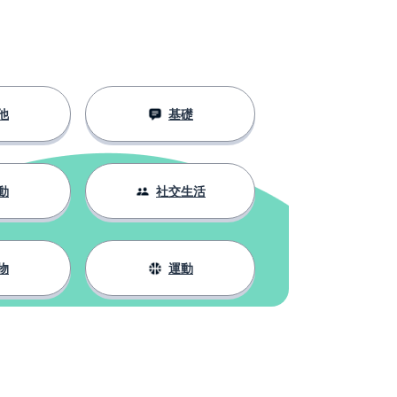
他
基礎
動
社交生活
物
運動