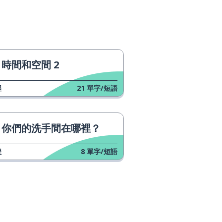
時間和空間 2
程
21
單字/短語
你們的洗手間在哪裡？
程
8
單字/短語