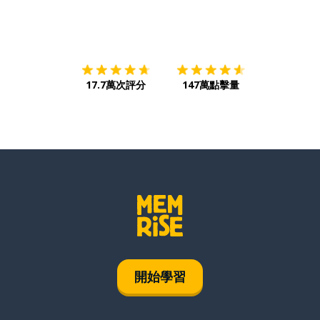
下載App
App Store
下載
Google
17.7萬次評分
147萬點擊量
開始學習