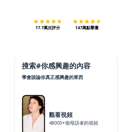
下載App
App Store
下載
Google
17.7萬次評分
147萬點擊量
搜索#你感興趣的內容
學會談論你真正感興趣的東西
觀看視頻
48000+個母語者的視頻