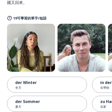
國又回來。
19可學習的單字/短語
der Winter
in de
冬天
在學校
der Sommer
zu Ha
夏天
在家