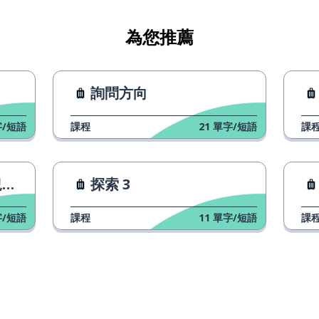
為您推薦
詢問方向
心？
/短語
課程
21
單字/短語
課
行
探索 3
了
/短語
課程
11
單字/短語
課
他沒有女朋友