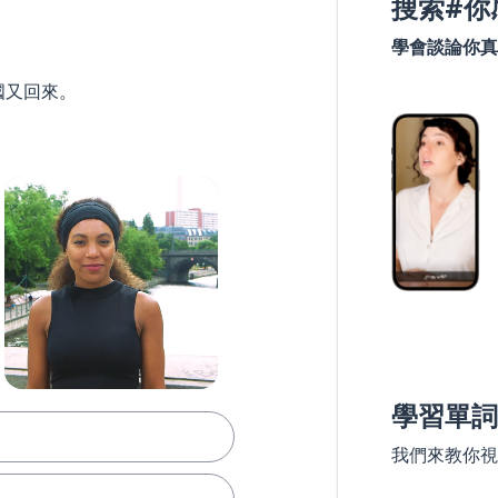
搜索#你
學會談論你真
國又回來。
學習單詞
我們來教你視