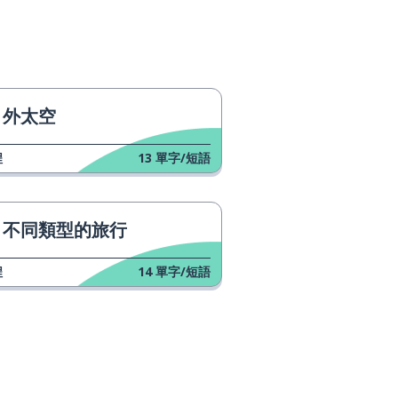
外太空
程
13
單字/短語
不同類型的旅行
程
14
單字/短語