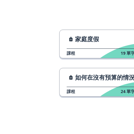
sie hat ein Haus in Hamburg
你總是很高興
du bist immer glücklich
他從不開心
er ist nie glücklich
家庭度假
你為什麼這麼傷
warum bist du so traurig?
課程
19
單字
...因為你病了
... weil du krank bist
如何在沒有預算的情況下旅
我生氣因為我餓
ich bin wütend, weil ich Hunger
habe
課程
24
單字
他有點傷心因為
er ist ein bisschen traurig, weil
er keine Freundin hat