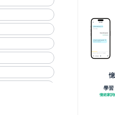
憶
學習
憶術家詞