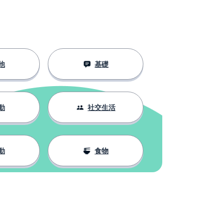
他
基礎
動
社交生活
動
食物