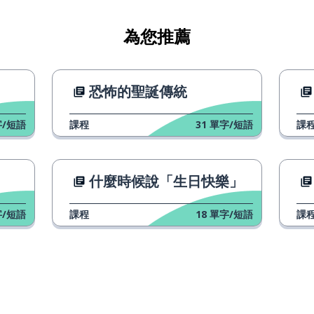
為您推薦
恐怖的聖誕傳統
/短語
課程
31
單字/短語
課
什麼時候說「生日快樂」
/短語
課程
18
單字/短語
課