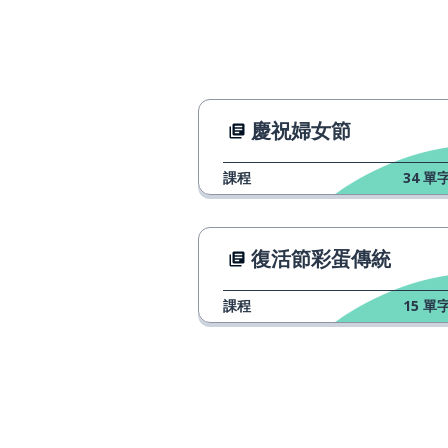
relativ
簡單的；乾脆的
einfach
願望
der Wunsch
慶祝婦女節
目標；終點
das Ziel
課程
34
單字
運動
die Bewegung
復活節彩蛋傳統
生命﹔生活
das Leben
課程
15
單字
整合
integrieren
更；寧願
lieber
每天