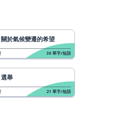
關於氣候變遷的希望
程
30
單字/短語
選舉
程
21
單字/短語