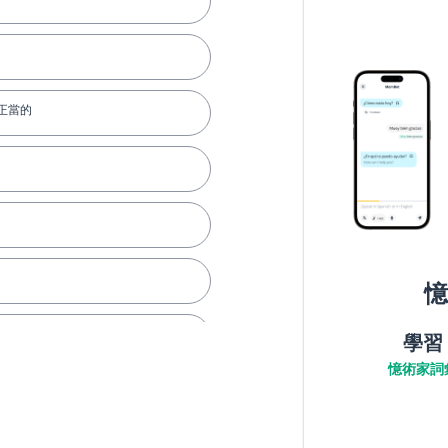
正當的
憶
學習
憶術家詞