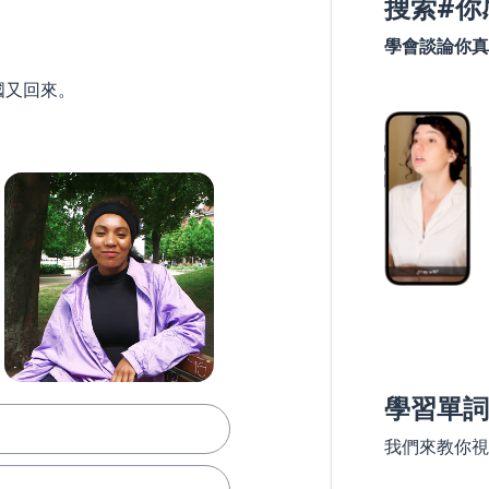
搜索#你
學會談論你真
國又回來。
學習單詞
我們來教你視