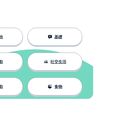
他
基礎
動
社交生活
動
食物