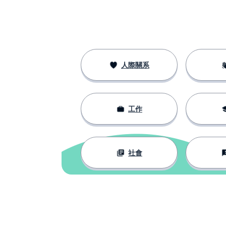
täglich
分鐘
die Minute
登記；註冊
eintragen
人際關系
單位
die Einheit
工作
焦點
der Fokus
活動
die Aktivität
社會
新年快到了
Silvester steht vor der Tür
新的
neu
設定目標；計劃