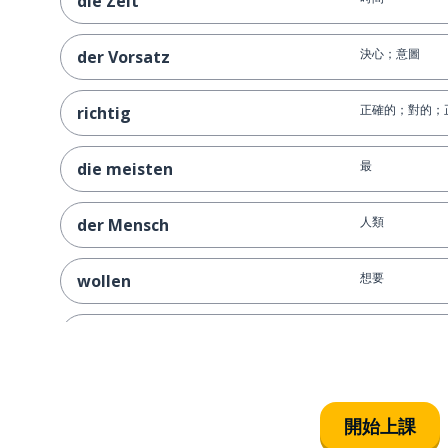
die Zeit
決心；意圖
der Vorsatz
正確的；對的；
richtig
最
die meisten
人類
der Mensch
想要
wollen
健康
gesund
幾乎；差不多
fast
開始上課
使相等；相符