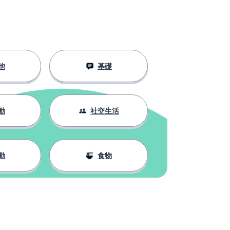
他
基礎
動
社交生活
動
食物