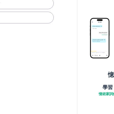
）
憶
學習
憶術家詞