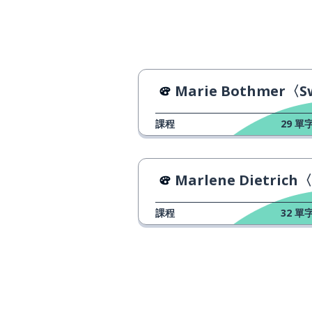
Marie Bothmer〈Swimmingpo
課程
29
單字
Marlene Dietrich〈Lili Marle
課程
32
單字