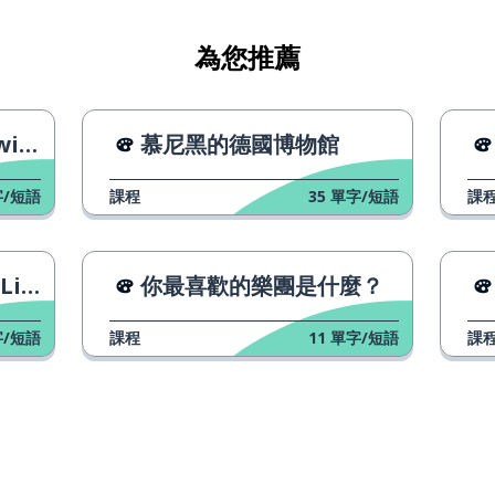
為您推薦
ol〉
慕尼黑的德國博物館
/短語
課程
35
單字/短語
課
ne〉
你最喜歡的樂團是什麼？
/短語
課程
11
單字/短語
課