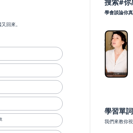
搜索#你
學會談論你真
國又回來。
學習單詞
竟
我們來教你視