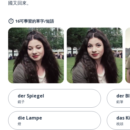
國又回來。
16可學習的單字/短語
der Spiegel
der Bl
鏡子
鉛筆
die Lampe
das K
燈
枕頭