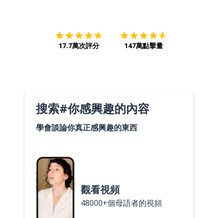
下載App
App Store
下載
Google
17.7萬次評分
147萬點擊量
搜索#你感興趣的內容
學會談論你真正感興趣的東西
觀看視頻
48000+個母語者的視頻