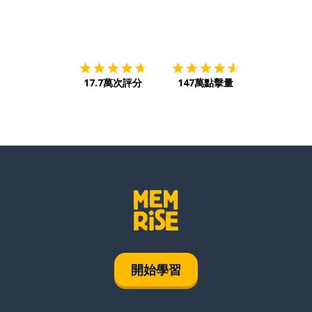
下載App
App Store
下載
Google
17.7萬次評分
147萬點擊量
開始學習