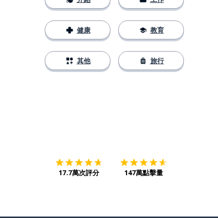
健康
教育
其他
旅行
下載App
App Store
下載
Google
17.7萬次評分
147萬點擊量