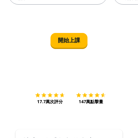
開始上課
下載App
App Store
下載
Google
17.7萬次評分
147萬點擊量