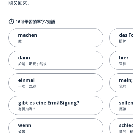
國又回來。
16可學習的單字/短語
machen
das F
做
照片
dann
hier
於是；那麽；然後
這裡
einmal
mein;
一次；曾經
我的
gibt es eine Ermäßigung?
solle
有折扣嗎？
應該
wenn
schle
如果
壞的；