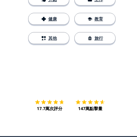
健康
教育
其他
旅行
下載App
App Store
下載
Google
17.7萬次評分
147萬點擊量