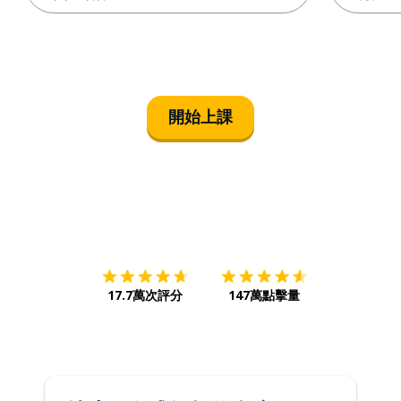
開始上課
下載App
App Store
下載
Google
17.7萬次評分
147萬點擊量