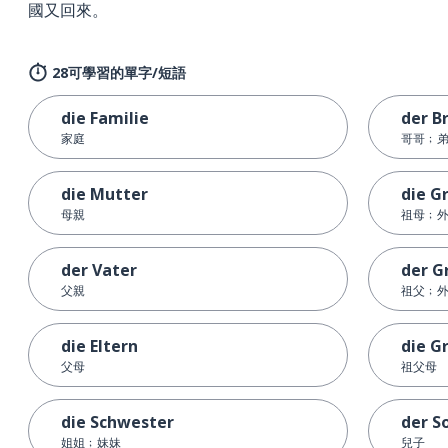
國又回來。
28可學習的單字/短語
die Familie
der B
家庭
哥哥﹔
die Mutter
die G
母親
祖母﹔
der Vater
der G
父親
祖父﹔
die Eltern
die G
父母
祖父母
die Schwester
der S
姐姐﹔妹妹
兒子