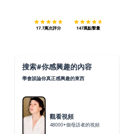
下載App
App Store
下載
Google
17.7萬次評分
147萬點擊量
搜索#你感興趣的內容
學會談論你真正感興趣的東西
觀看視頻
48000+個母語者的視頻