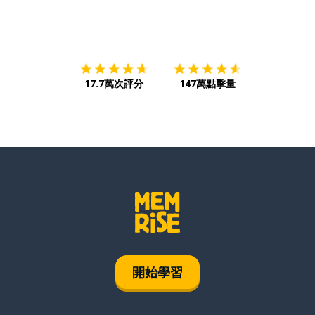
下載App
App Store
下載
Google
17.7萬次評分
147萬點擊量
開始學習