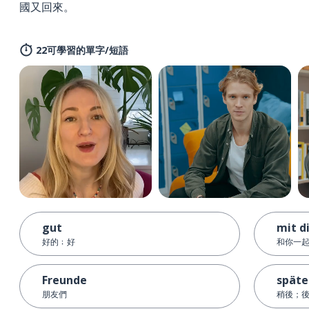
國又回來。
22可學習的單字/短語
gut
mit d
好的﹔好
和你一
Freunde
späte
朋友們
稍後；