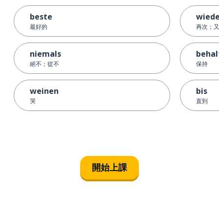
beste
wiede
最好的
再次；
niemals
behal
絕不；從不
保持
weinen
bis
哭
直到
開始上課