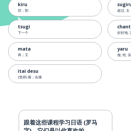
kiru
sugir
切；割
超过; 太
tsugi
chant
下一个
好好地;
mata
yaru
再；又
做; 给; 
itai desu
(觉得) 痛；在痛
跟着这些课程学习日语 (罗马
字)，它们是以你喜欢的