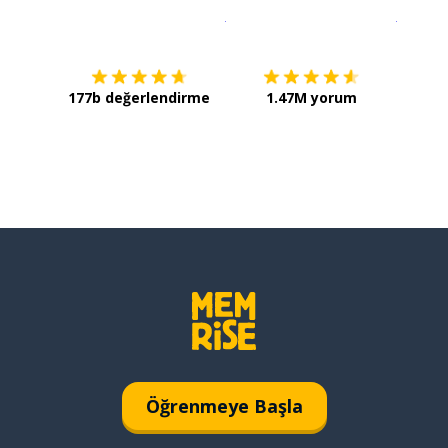
İndirmek için
App Store
Şimdi İ
177b değerlendirme
1.47M yorum
Öğrenmeye Başla