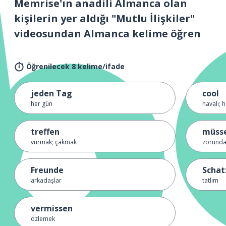
Memrise'ın anadili Almanca olan
kişilerin yer aldığı "Mutlu İlişkiler"
videosundan Almanca kelime öğren
Öğrenilecek 8 kelime/ifade
jeden Tag
cool
her gün
havalı; 
treffen
müss
vurmak; çakmak
zorunda
Freunde
Schat
arkadaşlar
tatlım
vermissen
özlemek