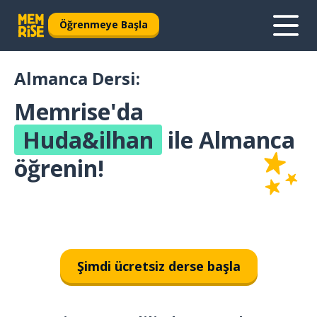
Öğrenmeye Başla
Almanca Dersi:
Memrise'da
Huda&ilhan
ile Almanca
öğrenin!
Şimdi ücretsiz derse başla