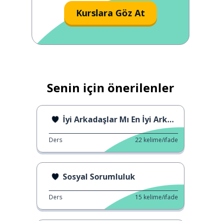
Kurslara Göz At
Senin için önerilenler
İyi Arkadaşlar Mı En İyi Arkadaşlar MI
Ders
22
kelime/ifade
Sosyal Sorumluluk
Ders
15
kelime/ifade