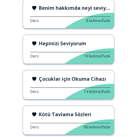
Benim hakkımda neyi seviyorsun?
Ders
8
kelime/ifade
Hepinizi Seviyorum
Ders
19
kelime/ifade
Çocuklar için Okuma Cihazı
Ders
14
kelime/ifade
Kötü Tavlama Sözleri
Ders
86
kelime/ifade