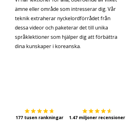
ämne eller område som intresserar dig. Vår
teknik extraherar nyckelordförrådet från
dessa videor och paketerar det till unika
språklektioner som hjälper dig att förbättra
dina kunskaper i koreanska.
Ladda ner på
App Store
Skaf
177 tusen rankningar
1.47 miljoner recensioner