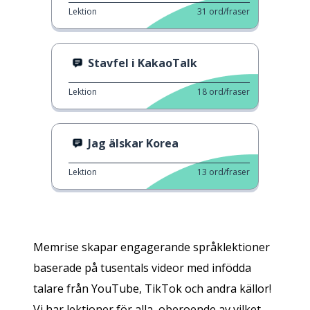
Lektion
31
ord/fraser
Stavfel i KakaoTalk
Lektion
18
ord/fraser
Jag älskar Korea
Lektion
13
ord/fraser
Memrise skapar engagerande språklektioner
baserade på tusentals videor med infödda
talare från YouTube, TikTok och andra källor!
Vi har lektioner för alla, oberoende av vilket