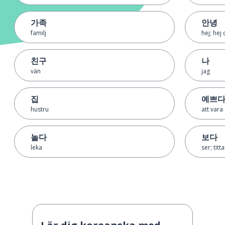
가족
안녕
familj
hej; hej
친구
나
vän
jag
집
예쁘
hustru
att vara
놀다
보다
leka
ser; titta