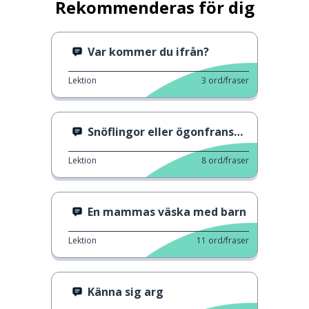
Rekommenderas för dig
Var kommer du ifrån?
Lektion
3
ord/fraser
Snöflingor eller ögonfransar?
Lektion
8
ord/fraser
En mammas väska med barn
Lektion
11
ord/fraser
Känna sig arg