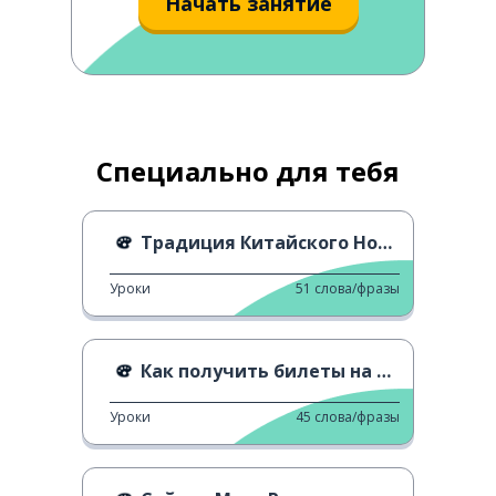
Начать занятие
Специально для тебя
Традиция Китайского Нового года
Уроки
51
слова/фразы
Как получить билеты на Гибли
Уроки
45
слова/фразы