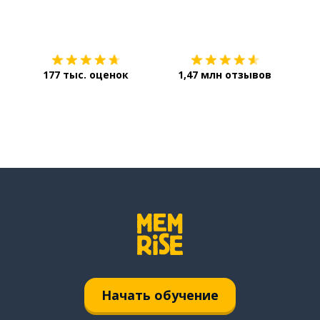
Загрузить из
App Store
Уст
177 тыс. оценок
1,47 млн отзывов
Начать обучение