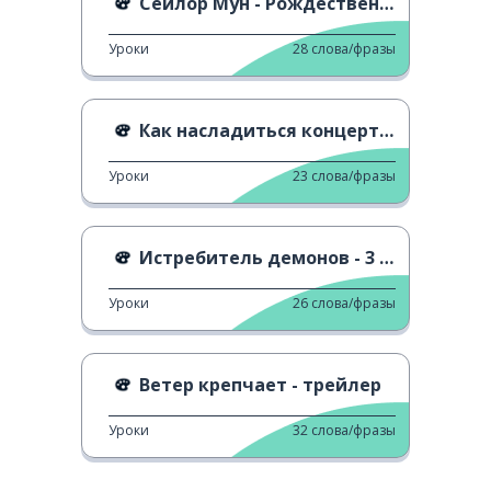
Сейлор Мун - Рождественская песня
Уроки
28
слова/фразы
Как насладиться концертом
Уроки
23
слова/фразы
Истребитель демонов - 3 сезон
Уроки
26
слова/фразы
Ветер крепчает - трейлер
Уроки
32
слова/фразы