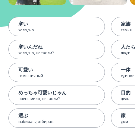
寒い
家族
холодно
семья
寒いんだね
人た
холодно, не так ли?
люди
可愛い
一体
симпатичный
единое 
めっちゃ可愛いじゃん
目的
очень мило, не так ли?
цель
選ぶ
家
выбирать; отбирать
дом