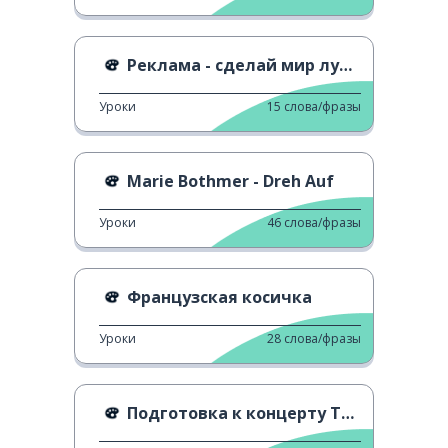
Реклама - сделай мир лучше
Уроки
15
слова/фразы
Marie Bothmer - Dreh Auf
Уроки
46
слова/фразы
Французская косичка
Уроки
28
слова/фразы
Подготовка к концерту Тейлор Свифт