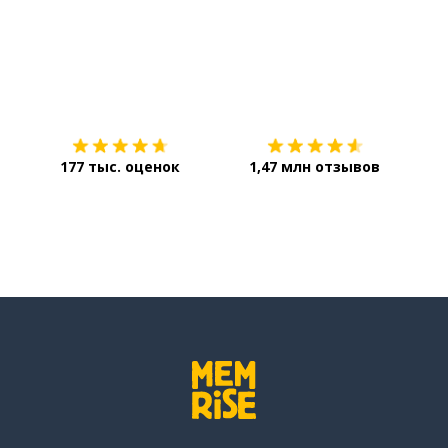
Загрузить из
App Store
Уст
177 тыс. оценок
1,47 млн отзывов