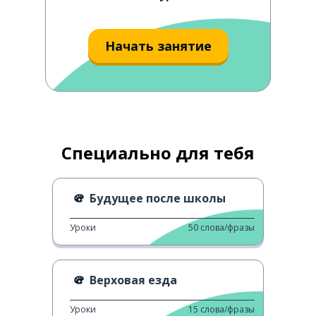
Начать занятие
Специально для тебя
Будущее после школы
Уроки
50
слова/фразы
Верховая езда
Уроки
15
слова/фразы