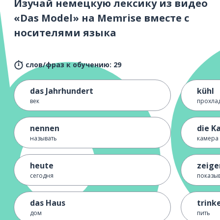
Изучай немецкую лексику из видео
«Das Model» на Memrise вместе с
носителями языка
слов/фраз к обучению: 29
das Jahrhundert
kühl
век
прохла
nennen
die K
называть
камера
heute
zeige
сегодня
показыв
das Haus
trink
дом
пить