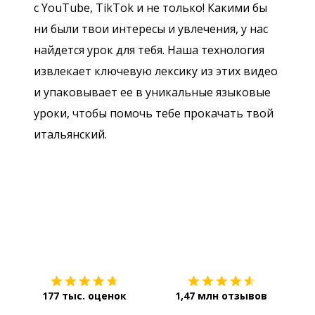
с YouTube, TikTok и не только! Какими бы
ни были твои интересы и увлечения, у нас
найдется урок для тебя. Наша технология
извлекает ключевую лексику из этих видео
и упаковывает ее в уникальные языковые
уроки, чтобы помочь тебе прокачать твой
итальянский.
Загрузить из
App Store
Уст
177 тыс. оценок
1,47 млн отзывов