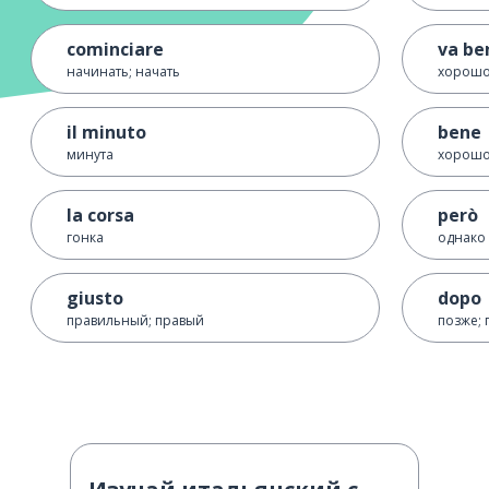
cominciare
va be
начинать; начать
хорош
il minuto
bene
минута
хорош
la corsa
però
гонка
однако
giusto
dopo
правильный; правый
позже; 